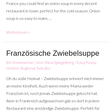
France you could find an onion soup in every decent
restaurant in town. perfect for the cold season. Onion
soup is so easy to make, …
French
Weiterlesen »
Onion
Soup
Französische Zwiebelsuppe
Ein Kommentar
/ Von
Stina Spiegelberg
/
Easy Peasy
,
Herbst
,
Regional
,
SaSuBo
Oh du süße Heimat – Zwiebelsuppe erinnert mich immer
an meine Kindheit. Auch wenn meine Mama weder
Französin ist, noch jemals Zwiebelsuppe gekocht hat.
Aber in Frankreich aufgewachsen gab es dort in jedem
Restaurant eine anständige Zwiebelsuppe. Perfekt für