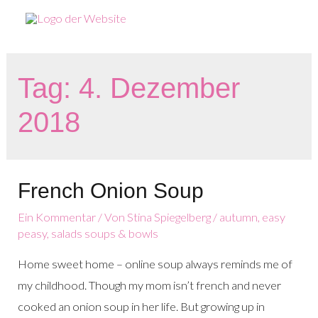
Zum
Inhalt
springen
Tag:
4. Dezember
2018
French Onion Soup
Ein Kommentar
/ Von
Stina Spiegelberg
/
autumn
,
easy
peasy
,
salads soups & bowls
Home sweet home – online soup always reminds me of
my childhood. Though my mom isn’t french and never
cooked an onion soup in her life. But growing up in